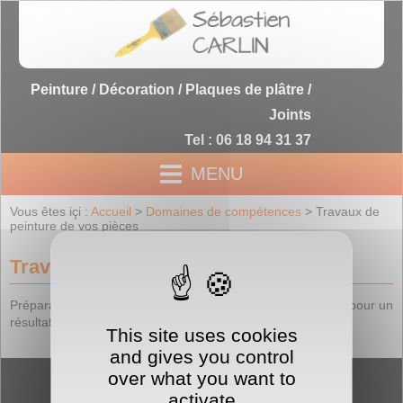
Peinture / Décoration / Plaques de plâtre /
Joints
Tel : 06 18 94 31 37
MENU
Vous êtes içi :
Accueil
>
Domaines de compétences
> Travaux de
peinture de vos pièces
Travaux de peinture de vos pièces
Préparation et peinture de vos pièces, un travail de qualité pour un
résultat professionnel !
This site uses cookies
and gives you control
over what you want to
activate