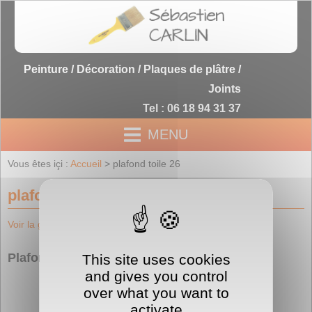
Peinture / Décoration / Plaques de plâtre /
Joints
Tel : 06 18 94 31 37
MENU
Vous êtes içi :
Accueil
> plafond toile 26
plafond toile 26
Voir la galerie photos de mes réalisations
Plafonds toile tendue
This site uses cookies
and gives you control
over what you want to
activate